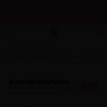
Descarga la app!
Descargar
¡Descarga la nueva Maxidea App y entérate de
promociones exclusivas!
Abrir menu de navegación
Login
¿Dónde quieres pedir?
h 🍳🥤
Snacks 🍪
Waffles 🧇
Helados artesanales 🍦
Acumula
MaxiPuntos
Únete
Regístrate, gana puntos con tus compras y
canjealos por productos y más