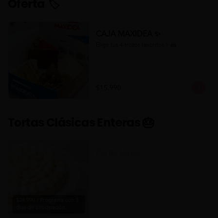
Oferta 🏷
CAJA MAXIDEA ✨
Elige tus 4 trozos favoritos ✨🍰
$15.990
Tortas Clásicas Enteras 🎂
Pie de Limón
$24.990 / Programa con 3
días de anticipación.