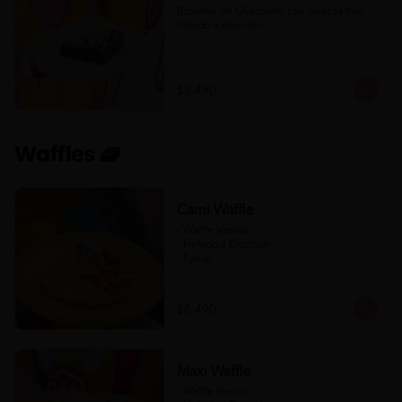
Brownie de Chocolate con nueces más 
helado a elección.
$5.490
Waffles 🧇
Cami Waffle
- Waffle Vainilla

- Helado a Elección

- Syrup

- Banana

- Frutilla

$8.490
(Formato para llevar)
Maxi Waffle
- Waffle Vainilla
