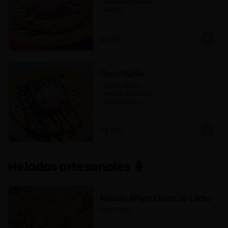
- Helado a Elección

- Nutella

- Salsa de Chocolate

- Banana

- Frutilla

$8.490
(Formato para llevar)
Oreo Waffle
- Waffle Vainilla

- Helado a Elección

- Galletas Oreo

- Salsa de Chocolate

- Salsa de Chocolate Blanco

$8.490
(Formato para llevar)
Helados artesanales 🍦
Helado Alfajor Dulce de Leche
Pote 450cc.