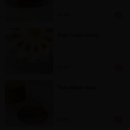
$4.490
Trozo Cuatro Leches
$4.490
Trozo Manjar Nuez
$4.990