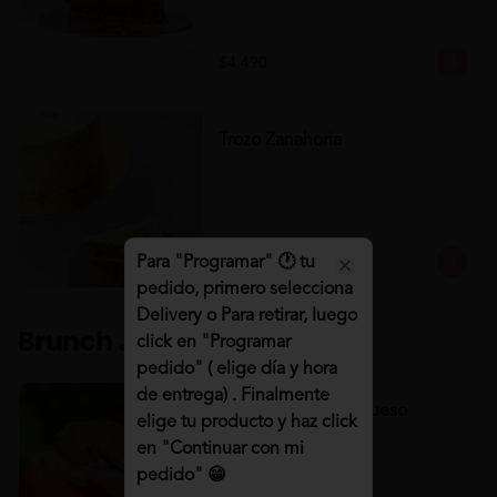
$4.490
Trozo Zanahoria
Para "Programar" 🕐 tu
$4.490
Close
pedido, primero selecciona
Delivery o Para retirar, luego
Brunch 🍳🥤
click en "Programar
pedido" ( elige día y hora
de entrega) . Finalmente
Croissant Jamón/Queso
elige tu producto y haz click
Croissant Jamón/Queso
en "Continuar con mi
pedido" 😁