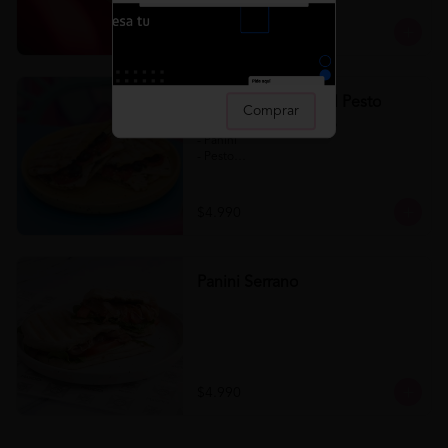
$4.990
Panini Napolitano al Pesto
Comprar
Panini Napolitano al Pesto 

- Panini

- Pesto

- Tomate

- Queso

- Aceituna
$4.990
Panini Serrano
$4.990