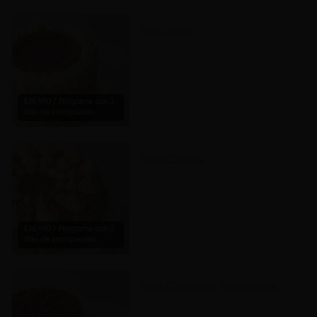
Torta Amor
$38.990 / Programa con 3
días de anticipación.
Torta Chilena
$38.990 / Programa con 3
días de anticipación.
Torta Chocolate Frambuesa