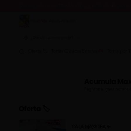
¡Descarga la nueva Maxidea App y entérate de promoc
Inicio
Pide Aquí
Ubicación
¿Dónde quieres pedir?
Oferta 🏷
Tortas Clásicas Enteras 🎂
Tortas por T
Acumula
Max
Regístrate, gana puntos 
Oferta 🏷
CAJA MAXIDEA ✨