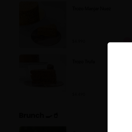
Trozo Manjar Nuez
$4.990
Trozo Trufa
$4.490
Brunch 🍳🥤