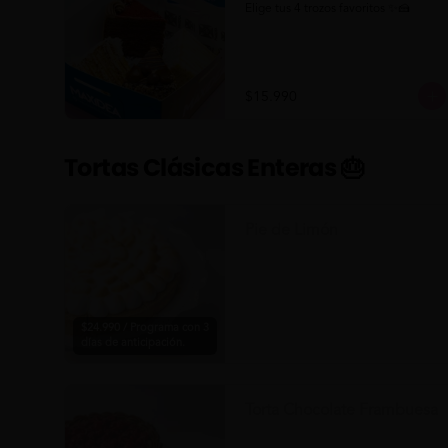
Elige tus 4 trozos favoritos ✨🍰
$15.990
Tortas Clásicas Enteras 🎂
Pie de Limón
$24.990 / Programa con 3
días de anticipación.
Torta Chocolate Frambuesa