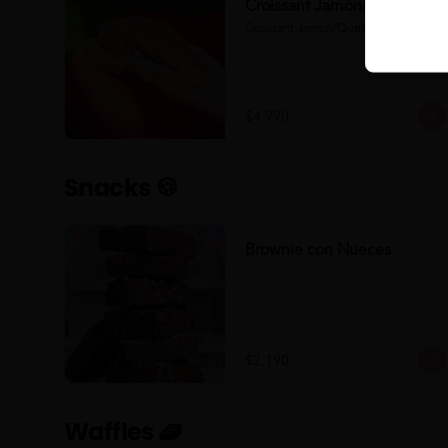
Croissant Jamón/Queso
Croissant Jamón/Queso
$4.990
Snacks 🍪
Brownie con Nueces
$2.190
Waffles 🧇