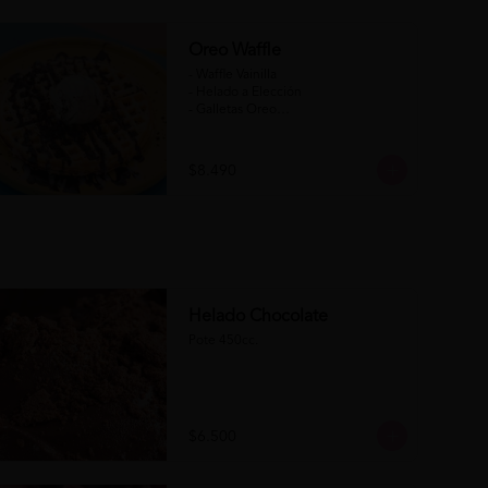
Oreo Waffle
- Waffle Vainilla

- Helado a Elección

- Galletas Oreo

- Salsa de Chocolate

- Salsa de Chocolate Blanco

$8.490
(Formato para llevar)
Helado Chocolate
Pote 450cc.
$6.500