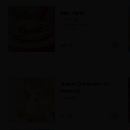
Maxi Waffle
- Waffle Vainilla

- Helado a Elección

- Nutella

- Salsa de Chocolate

- Banana

- Frutilla

$8.490
(Formato para llevar)
Helado Cheesecake de
Maracuyá
Pote 450cc.
$6.500