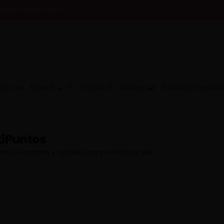
iones exclusivas!
rozo 🍰
Brunch 🍳🥤
Snacks 🍪
Waffles 🧇
Helados artesana
iPuntos
con tus compras y canjealos por productos y más