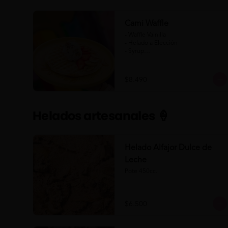
Cami Waffle
- Waffle Vainilla

- Helado a Elección

- Syrup

- Banana

- Frutilla

$8.490
(Formato para llevar)
Helados artesanales 🍦
Helado Alfajor Dulce de
Leche
Pote 450cc.
$6.500