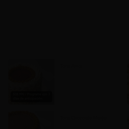
Torta Amor
$38.990 / Programa con 3
días de anticipación.
Torta Chocolate Manjar