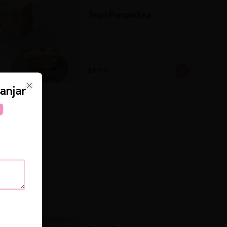
Trozo Pompadour
$4.990
anjar
Close
se