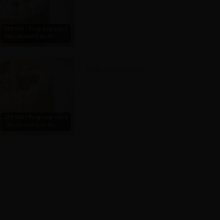
$38.990 / Programa con 3
días de anticipación.
Torta Pompadour
$38.990 / Programa con 3
días de anticipación.