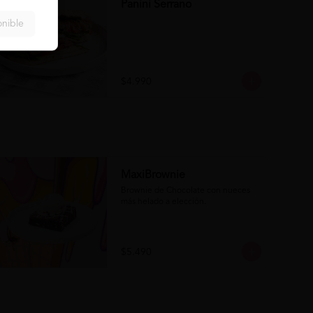
Panini Serrano
onible
$4.990
MaxiBrownie
Brownie de Chocolate con nueces 
más helado a elección.
$5.490