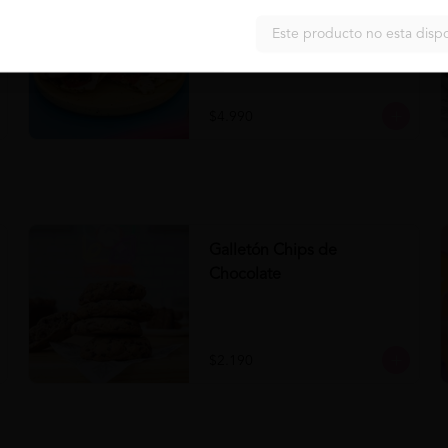
Panini Napolitano al Pesto
Comprar
Panini Napolitano al Pesto 

Este producto no esta disp
- Panini

- Pesto

- Tomate

- Queso

- Aceituna
$4.990
Galletón Chips de
Chocolate
$2.190