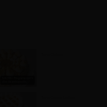
Torta Chilena
$38.990 / Programa con 3
días de anticipación.
Torta Cuatro Leches