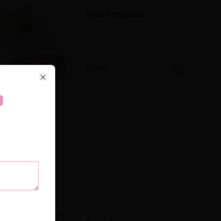
Trozo Pompadour
$4.990
Close
se