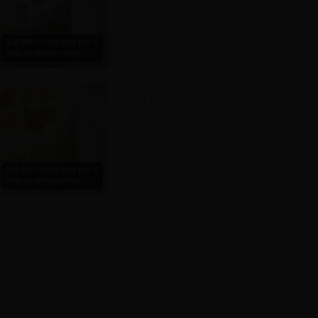
$38.990 / Programa con 3
días de anticipación.
Torta Pompadour
$38.990 / Programa con 3
días de anticipación.