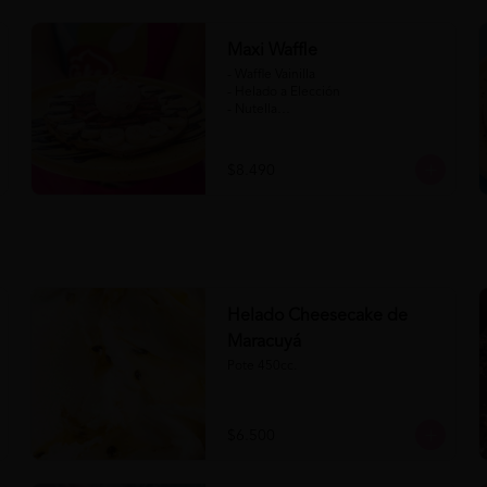
Maxi Waffle
- Waffle Vainilla

- Helado a Elección

- Nutella

- Salsa de Chocolate

- Banana

- Frutilla

$8.490
(Formato para llevar)
Helado Cheesecake de
Maracuyá
Pote 450cc.
$6.500