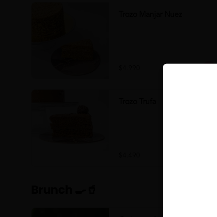
Trozo Manjar Nuez
$4.990
Trozo Trufa
$4.490
Brunch 🍳🥤