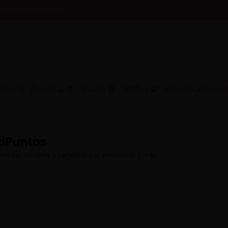
iones exclusivas!
rozo 🍰
Brunch 🍳🥤
Snacks 🍪
Waffles 🧇
Helados artesana
iPuntos
con tus compras y canjealos por productos y más