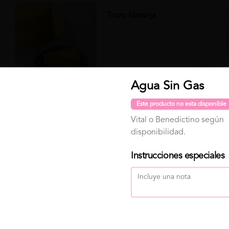
Trozo Naranja
$4.990
Agua Sin Gas
Para "Programar" 🕐 tu pedido, primero selecciona Delivery
Este producto no esta disponible
Clo
Trozo Zanahoria
o Para retirar, luego click en "Programar pedido" ( elige día
Vital o Benedictino según
y hora de entrega) . Finalmente elige tu producto y haz click
disponibilidad.
en "Continuar con mi pedido" 😁
Instrucciones especiales
$4.490