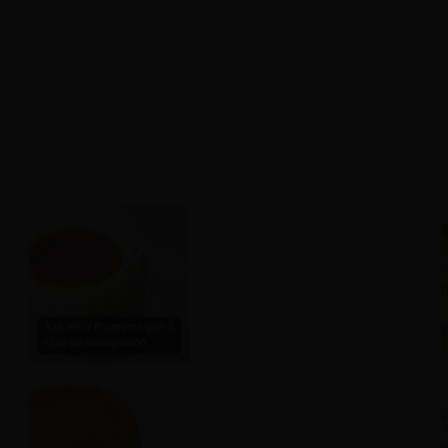
Torta Amor
$38.990 / Programa con 3
días de anticipación.
Torta Chocolate Manjar