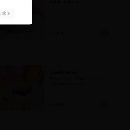
Panini Serrano
onible
$4.990
MaxiBrownie
Brownie de Chocolate con nueces 
más helado a elección.
$5.490