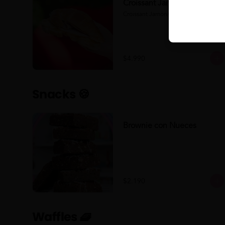
Croissant Jamón/Queso
Croissant Jamón/Queso
$4.990
Snacks 🍪
Brownie con Nueces
$2.190
Waffles 🧇