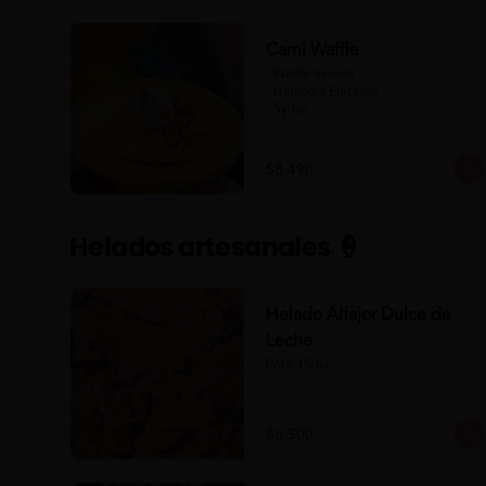
Cami Waffle
- Waffle Vainilla

- Helado a Elección

- Syrup

- Banana

- Frutilla

$8.490
(Formato para llevar)
Helados artesanales 🍦
Helado Alfajor Dulce de
Leche
Pote 450cc.
$6.500