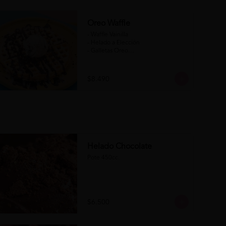
Oreo Waffle
- Waffle Vainilla

- Helado a Elección

- Galletas Oreo

- Salsa de Chocolate

- Salsa de Chocolate Blanco

$8.490
(Formato para llevar)
Helado Chocolate
Pote 450cc.
$6.500