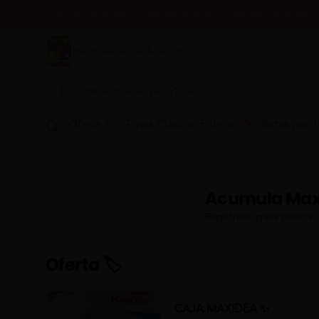
¡Descarga la nueva Maxidea App y entérate de promoc
Inicio
Pide Aquí
Ubicación
¿Dónde quieres pedir?
Oferta 🏷
Tortas Clásicas Enteras 🎂
Tortas por T
Acumula
Max
Regístrate, gana puntos 
Oferta 🏷
CAJA MAXIDEA ✨