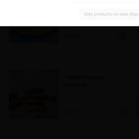
Panini Napolitano al Pesto
Comprar
Panini Napolitano al Pesto 

Este producto no esta disp
- Panini

- Pesto

- Tomate

- Queso

- Aceituna
$4.990
Galletón Chips de
Chocolate
$2.190