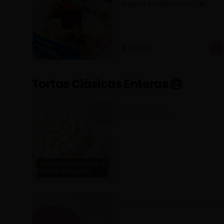
Elige tus 4 trozos favoritos ✨🍰
$15.990
Tortas Clásicas Enteras 🎂
Pie de Limón
$24.990 / Programa con 3
días de anticipación.
Torta Chocolate Frambuesa