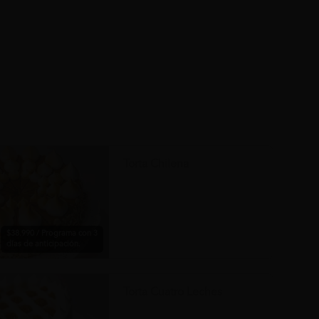
Torta Chilena
$38.990 / Programa con 3
días de anticipación.
Torta Cuatro Leches