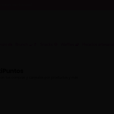
iones exclusivas!
rozo 🍰
Brunch 🍳🥤
Snacks 🍪
Waffles 🧇
Helados artesana
iPuntos
con tus compras y canjealos por productos y más