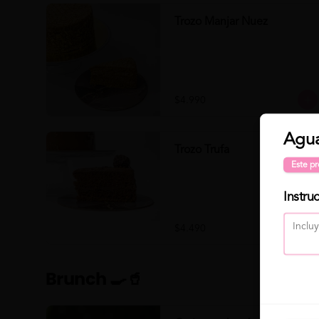
Trozo Manjar Nuez
$4.990
Agua
Trozo Trufa
Este pr
Instru
$4.490
Brunch 🍳🥤