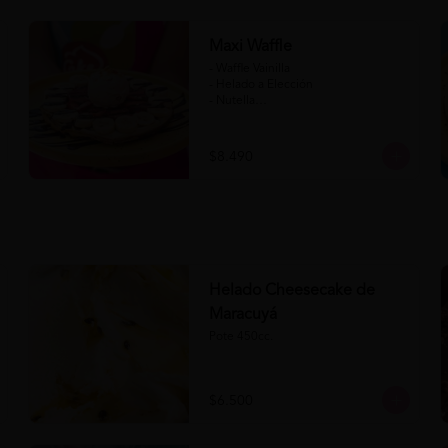
Maxi Waffle
- Waffle Vainilla

- Helado a Elección

- Nutella

- Salsa de Chocolate

- Banana

- Frutilla

$8.490
(Formato para llevar)
Helado Cheesecake de
Maracuyá
Pote 450cc.
$6.500