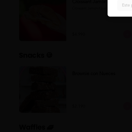
Croissant Jamón/Queso
Este 
Croissant Jamón/Queso
$4.990
Snacks 🍪
Brownie con Nueces
$2.190
Waffles 🧇