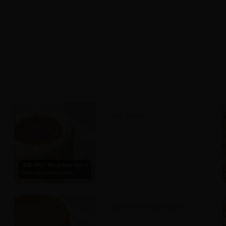
Torta Amor
$38.990 / Programa con 3
días de anticipación.
Torta Chocolate Manjar