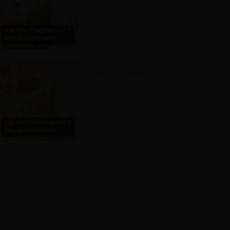
$38.990 / Programa con 3
días de anticipación.
Torta Pompadour
$38.990 / Programa con 3
días de anticipación.