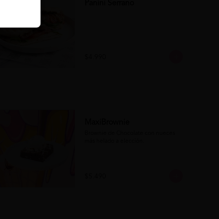
Panini Serrano
$4.990
MaxiBrownie
Brownie de Chocolate con nueces 
más helado a elección.
$5.490