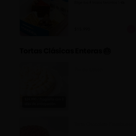
Elige tus 4 trozos favoritos ✨🍰
$15.990
Tortas Clásicas Enteras 🎂
Pie de Limón
$24.990 / Programa con 3
días de anticipación.
Torta Chocolate Frambuesa