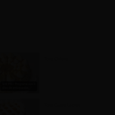
Torta Chilena
$38.990 / Programa con 3
días de anticipación.
Torta Cuatro Leches