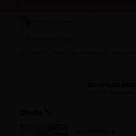
¡Descarga la nueva Maxidea App y entérate de promoc
Inicio
Pide Aquí
Ubicación
¿Dónde quieres pedir?
Oferta 🏷
Tortas Clásicas Enteras 🎂
Tortas por T
Acumula
Max
Regístrate, gana puntos 
Oferta 🏷
CAJA MAXIDEA ✨