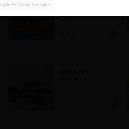
Panini Napolitano al Pesto
producto no esta disponible
Comprar
Panini Napolitano al Pesto 

- Panini

- Pesto

- Tomate

- Queso

- Aceituna
$4.990
Galletón Chips de
Chocolate
$2.190