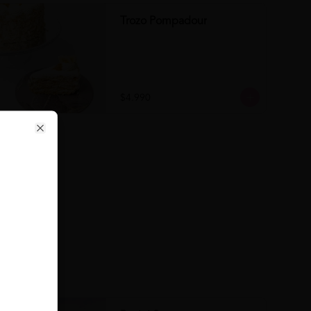
Trozo Pompadour
$4.990
Close
se