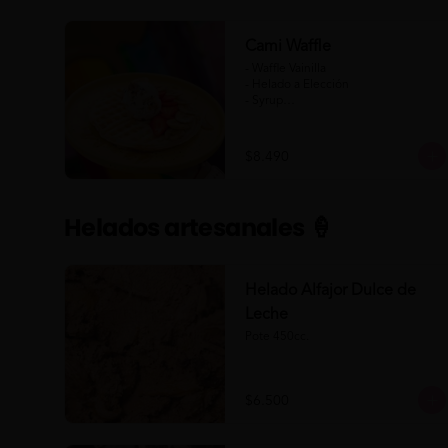
Cami Waffle
- Waffle Vainilla

- Helado a Elección

- Syrup

- Banana

- Frutilla

$8.490
(Formato para llevar)
Helados artesanales 🍦
Helado Alfajor Dulce de
Leche
Pote 450cc.
$6.500