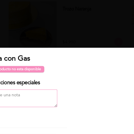
Trozo Naranja
$4.990
Para "Programar" 🕐 tu pedido, primero selecciona Delivery
 con Gas
Clo
Trozo Zanahoria
o Para retirar, luego click en "Programar pedido" ( elige día
oducto no esta disponible
y hora de entrega) . Finalmente elige tu producto y haz click
en "Continuar con mi pedido" 😁
cciones especiales
$4.490