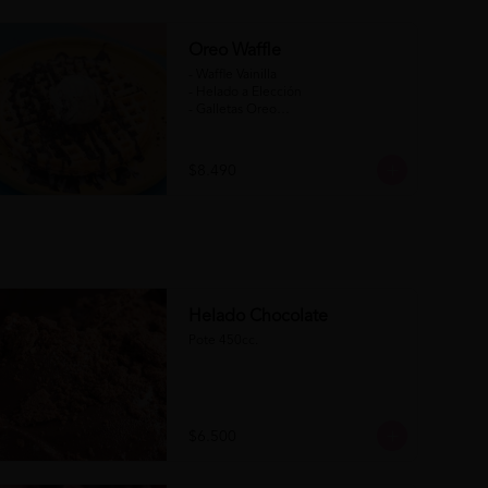
Oreo Waffle
- Waffle Vainilla

- Helado a Elección

- Galletas Oreo

- Salsa de Chocolate

- Salsa de Chocolate Blanco

$8.490
(Formato para llevar)
Helado Chocolate
Pote 450cc.
$6.500