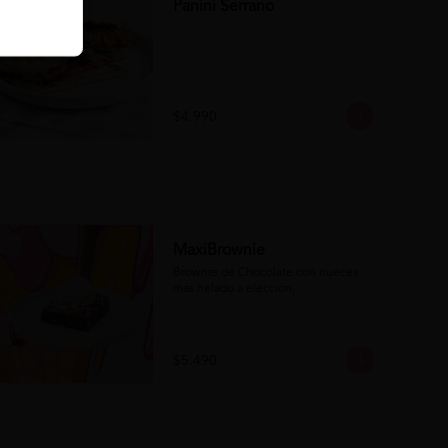
Panini Serrano
$4.990
MaxiBrownie
Brownie de Chocolate con nueces 
más helado a elección.
$5.490