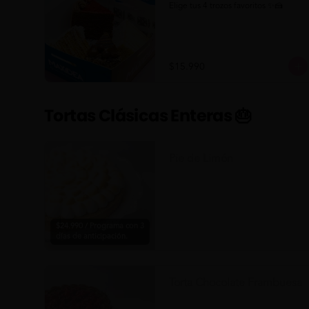
Elige tus 4 trozos favoritos ✨🍰
$15.990
Tortas Clásicas Enteras 🎂
Pie de Limón
$24.990 / Programa con 3
días de anticipación.
Torta Chocolate Frambuesa