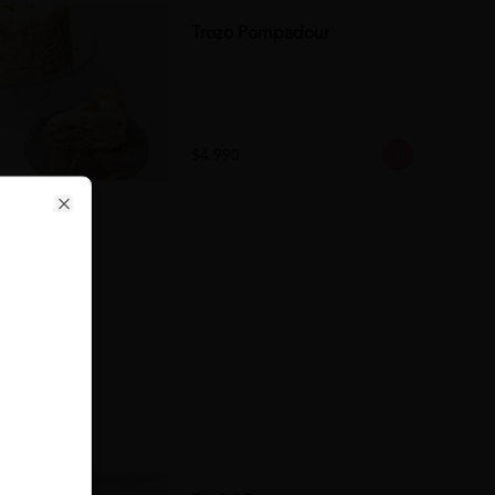
Trozo Pompadour
$4.990
Close
se