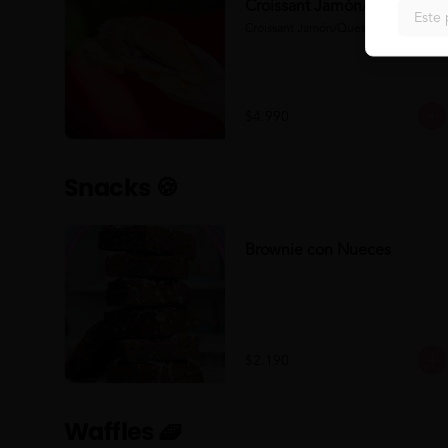
Croissant Jamón/Queso
Este 
Croissant Jamón/Queso
$4.990
Snacks 🍪
Brownie con Nueces
$2.190
Waffles 🧇