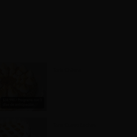
Torta Chilena
$38.990 / Programa con 3
días de anticipación.
Torta Cuatro Leches