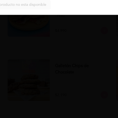
Panini Napolitano al Pesto
producto no esta disponible
Comprar
Panini Napolitano al Pesto 

- Panini

- Pesto

- Tomate

- Queso

- Aceituna
$4.990
Galletón Chips de
Chocolate
$2.190