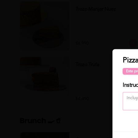
Trozo Manjar Nuez
$4.990
Pizz
Trozo Trufa
Este pr
Instru
$4.490
Brunch 🍳🥤