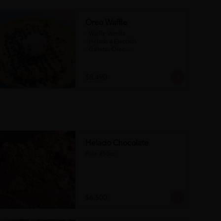
Oreo Waffle
- Waffle Vainilla

- Helado a Elección

- Galletas Oreo

- Salsa de Chocolate

- Salsa de Chocolate Blanco

$8.490
(Formato para llevar)
Helado Chocolate
Pote 450cc.
$6.500