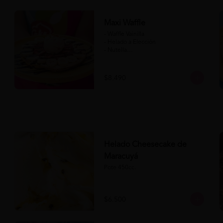
Maxi Waffle
- Waffle Vainilla

- Helado a Elección

- Nutella

- Salsa de Chocolate

- Banana

- Frutilla

$8.490
(Formato para llevar)
Helado Cheesecake de
Maracuyá
Pote 450cc.
$6.500