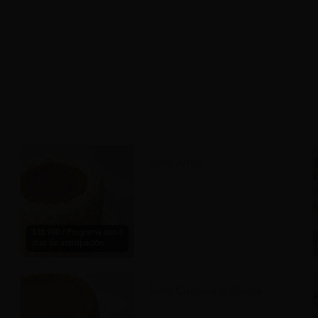
Torta Amor
$38.990 / Programa con 3
días de anticipación.
Torta Chocolate Manjar