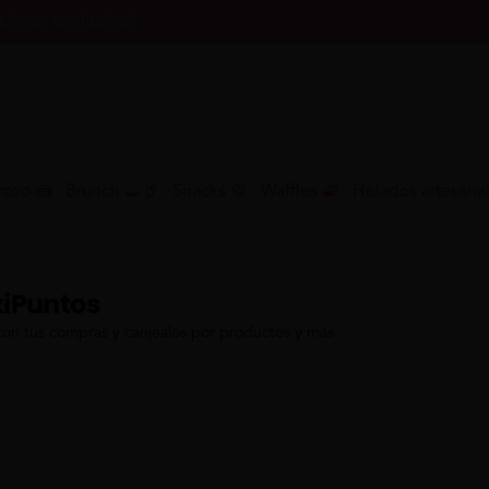
iones exclusivas!
rozo 🍰
Brunch 🍳🥤
Snacks 🍪
Waffles 🧇
Helados artesana
iPuntos
con tus compras y canjealos por productos y más