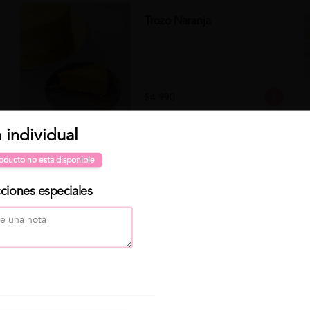
Trozo Naranja
$4.990
Para "Programar" 🕐 tu pedido, primero selecciona Delivery
a individual
Clo
Trozo Zanahoria
o Para retirar, luego click en "Programar pedido" ( elige día
oducto no esta disponible
y hora de entrega) . Finalmente elige tu producto y haz click
en "Continuar con mi pedido" 😁
cciones especiales
$4.490