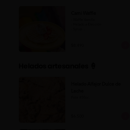
Cami Waffle
- Waffle Vainilla

- Helado a Elección

- Syrup

- Banana

- Frutilla

$8.490
(Formato para llevar)
Helados artesanales 🍦
Helado Alfajor Dulce de
Leche
Pote 450cc.
$6.500