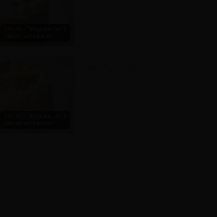
$38.990 / Programa con 3
días de anticipación.
Torta Pompadour
$38.990 / Programa con 3
días de anticipación.