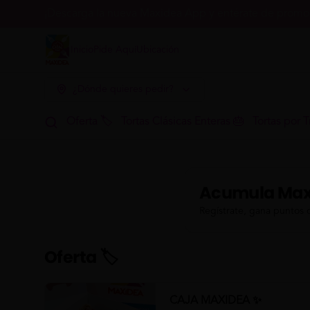
¡Descarga la nueva Maxidea App y entérate de promoc
Inicio
Pide Aquí
Ubicación
¿Dónde quieres pedir?
Oferta 🏷
Tortas Clásicas Enteras 🎂
Tortas por T
Acumula
Max
Regístrate, gana puntos 
Oferta 🏷
CAJA MAXIDEA ✨