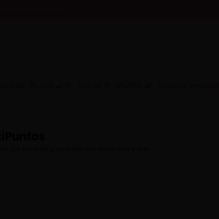
iones exclusivas!
rozo 🍰
Brunch 🍳🥤
Snacks 🍪
Waffles 🧇
Helados artesana
iPuntos
con tus compras y canjealos por productos y más