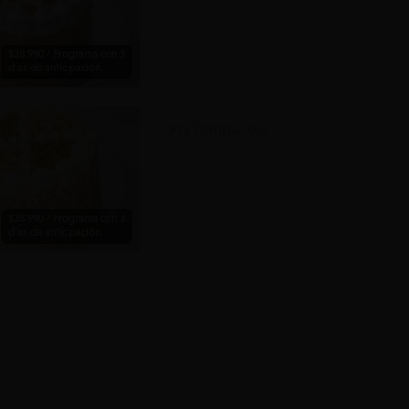
$38.990 / Programa con 3
días de anticipación.
Torta Pompadour
$38.990 / Programa con 3
días de anticipación.