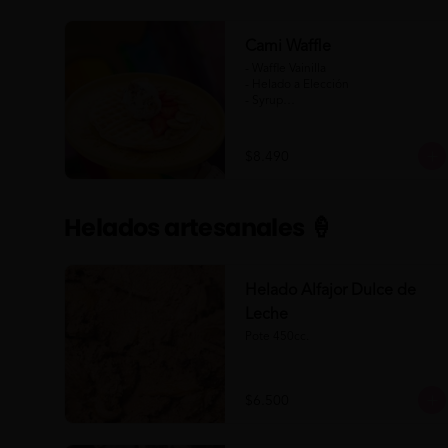
Cami Waffle
- Waffle Vainilla

- Helado a Elección

- Syrup

- Banana

- Frutilla

$8.490
(Formato para llevar)
Helados artesanales 🍦
Helado Alfajor Dulce de
Leche
Pote 450cc.
$6.500