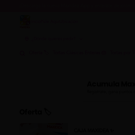
¡Descarga la nueva Maxidea App y entérate de promoc
Inicio
Pide Aquí
Ubicación
¿Dónde quieres pedir?
Oferta 🏷
Tortas Clásicas Enteras 🎂
Tortas por T
Acumula
Max
Regístrate, gana puntos 
Oferta 🏷
CAJA MAXIDEA ✨