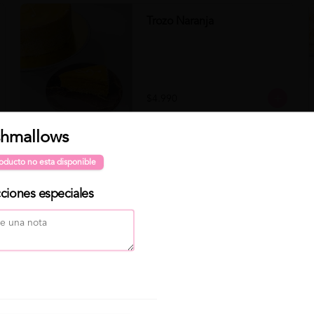
Trozo Naranja
$4.990
Para "Programar" 🕐 tu pedido, primero selecciona Delivery
hmallows
Clo
Trozo Zanahoria
o Para retirar, luego click en "Programar pedido" ( elige día
oducto no esta disponible
y hora de entrega) . Finalmente elige tu producto y haz click
en "Continuar con mi pedido" 😁
cciones especiales
$4.490