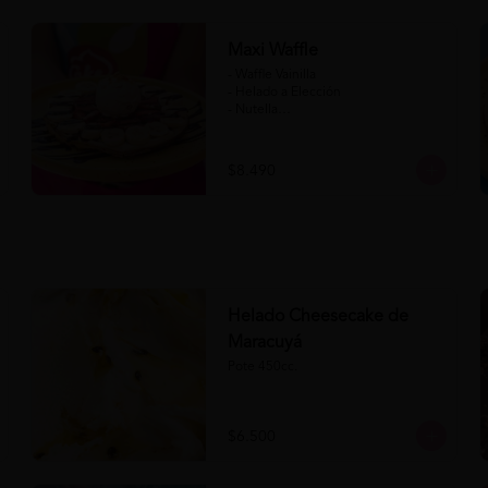
Maxi Waffle
- Waffle Vainilla

- Helado a Elección

- Nutella

- Salsa de Chocolate

- Banana

- Frutilla

$8.490
(Formato para llevar)
Helado Cheesecake de
Maracuyá
Pote 450cc.
$6.500