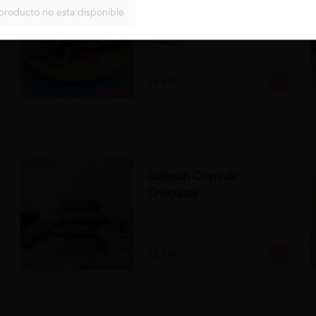
Panini Napolitano al Pesto
producto no esta disponible
Comprar
Panini Napolitano al Pesto 

- Panini

- Pesto

- Tomate

- Queso

- Aceituna
$4.990
Galletón Chips de
Chocolate
$2.190