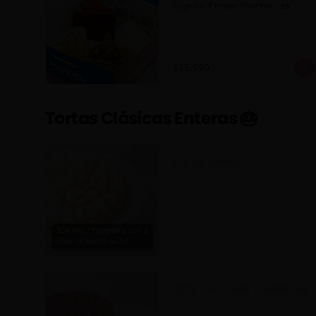
Elige tus 4 trozos favoritos ✨🍰
$15.990
Tortas Clásicas Enteras 🎂
Pie de Limón
$24.990 / Programa con 3
días de anticipación.
Torta Chocolate Frambuesa