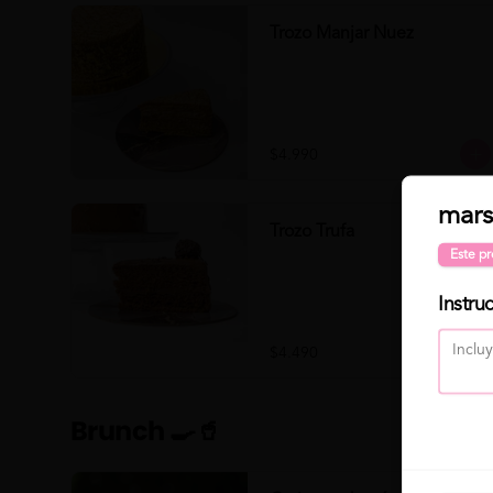
Trozo Manjar Nuez
$4.990
mars
Trozo Trufa
Este pr
Instru
$4.490
Brunch 🍳🥤