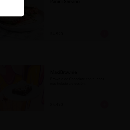
Panini Serrano
$4.990
MaxiBrownie
Brownie de Chocolate con nueces 
más helado a elección.
$5.490