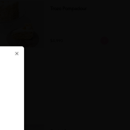
Trozo Pompadour
$4.990
Close
se