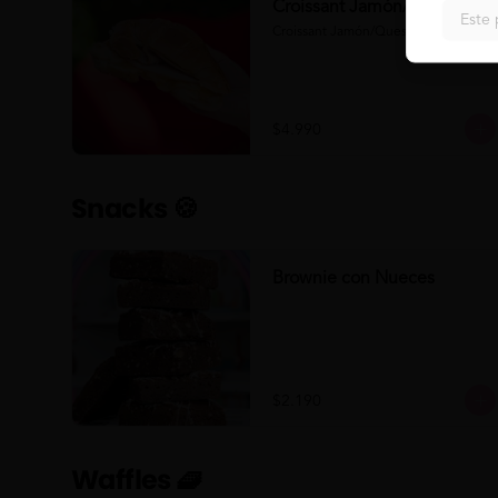
Croissant Jamón/Queso
Este 
Croissant Jamón/Queso
$4.990
Snacks 🍪
Brownie con Nueces
$2.190
Waffles 🧇