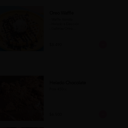
Oreo Waffle
- Waffle Vainilla

- Helado a Elección

- Galletas Oreo

- Salsa de Chocolate

- Salsa de Chocolate Blanco

$8.490
(Formato para llevar)
Helado Chocolate
Pote 450cc.
$6.500