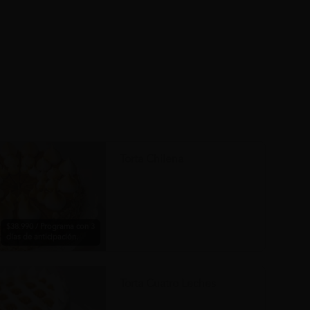
Torta Chilena
$38.990 / Programa con 3
días de anticipación.
Torta Cuatro Leches