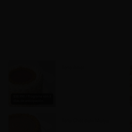
Torta Amor
$38.990 / Programa con 3
días de anticipación.
Torta Chocolate Manjar