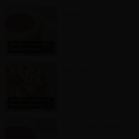
Torta Amor
$38.990 / Programa con 3
días de anticipación.
Torta Chilena
$38.990 / Programa con 3
días de anticipación.
Torta Chocolate Frambuesa