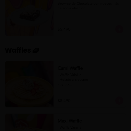
Brownie de Chocolate con nueces más 
helado a elección.
$5.490
Waffles 🧇
Cami Waffle
- Waffle Vainilla

- Helado a Elección

- Syrup

- Banana

- Frutilla

$8.490
(Formato para llevar)
Maxi Waffle
- Waffle Vainilla
