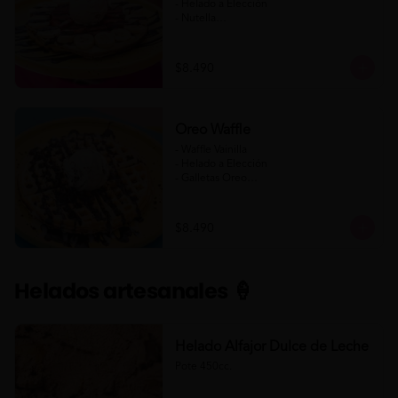
- Helado a Elección

- Nutella

- Salsa de Chocolate

- Banana

- Frutilla

$8.490
(Formato para llevar)
Oreo Waffle
- Waffle Vainilla

- Helado a Elección

- Galletas Oreo

- Salsa de Chocolate

- Salsa de Chocolate Blanco

$8.490
(Formato para llevar)
Helados artesanales 🍦
Helado Alfajor Dulce de Leche
Pote 450cc.