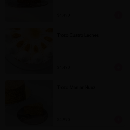
$4.490
Trozo Cuatro Leches
$4.490
Trozo Manjar Nuez
$4.990