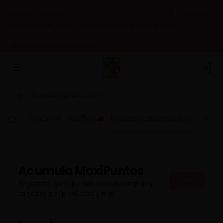
Descarga la app!
Descargar
¡Descarga la nueva Maxidea App y entérate de
promociones exclusivas!
Abrir menu de navegación
Login
¿Dónde quieres pedir?
h 🍳🥤
Snacks 🍪
Waffles 🧇
Helados artesanales 🍦
Acumula
MaxiPuntos
Únete
Regístrate, gana puntos con tus compras y
canjealos por productos y más