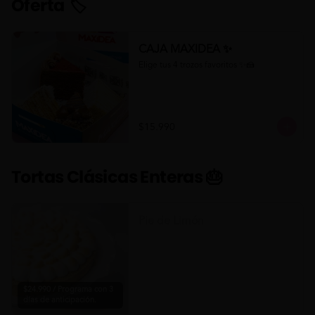
Oferta 🏷
CAJA MAXIDEA ✨
Elige tus 4 trozos favoritos ✨🍰
$15.990
Tortas Clásicas Enteras 🎂
Pie de Limón
$24.990 / Programa con 3
días de anticipación.