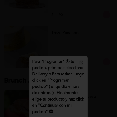
$4.490
Trozo Zanahoria
Para "Programar" 🕐 tu
$4.490
Close
pedido, primero selecciona
Delivery o Para retirar, luego
Brunch 🍳🥤
click en "Programar
pedido" ( elige día y hora
de entrega) . Finalmente
Croissant Jamón/Queso
elige tu producto y haz click
Croissant Jamón/Queso
en "Continuar con mi
pedido" 😁