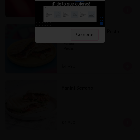
$4.990
Panini Napolitano al Pesto
Comprar
Panini Napolitano al Pesto 

- Panini

- Pesto

- Tomate

- Queso

- Aceituna
$4.990
Panini Serrano
$4.990