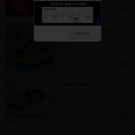
$4.990
Panini Napolitano al Pesto
Comprar
Panini Napolitano al Pesto 

- Panini

- Pesto

- Tomate

- Queso

- Aceituna
$4.990
Panini Serrano
$4.990