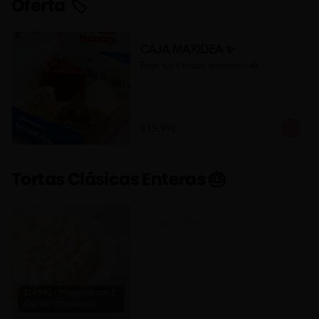
Oferta 🏷
CAJA MAXIDEA ✨
Elige tus 4 trozos favoritos ✨🍰
$15.990
Tortas Clásicas Enteras 🎂
Pie de Limón
$24.990 / Programa con 3
días de anticipación.