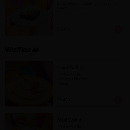
Brownie de Chocolate con nueces más 
helado a elección.
$5.490
Waffles 🧇
Cami Waffle
- Waffle Vainilla

- Helado a Elección

- Syrup

- Banana

- Frutilla

$8.490
(Formato para llevar)
Maxi Waffle
- Waffle Vainilla
