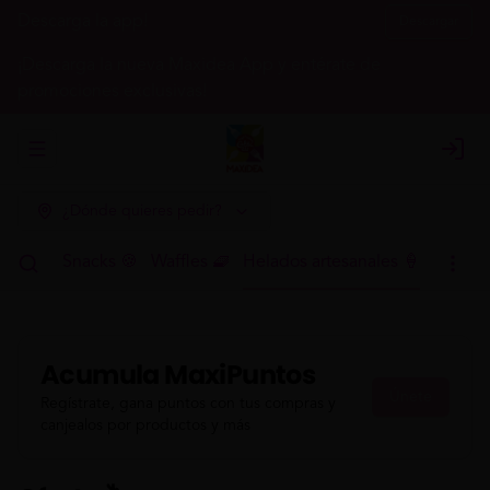
Descarga la app!
Descargar
¡Descarga la nueva Maxidea App y entérate de
promociones exclusivas!
Abrir menu de navegación
Login
¿Dónde quieres pedir?
h 🍳🥤
Snacks 🍪
Waffles 🧇
Helados artesanales 🍦
Acumula
MaxiPuntos
Únete
Regístrate, gana puntos con tus compras y
canjealos por productos y más