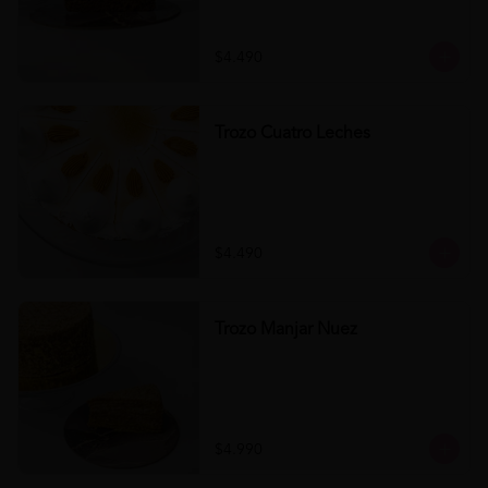
$4.490
Trozo Cuatro Leches
$4.490
Trozo Manjar Nuez
$4.990