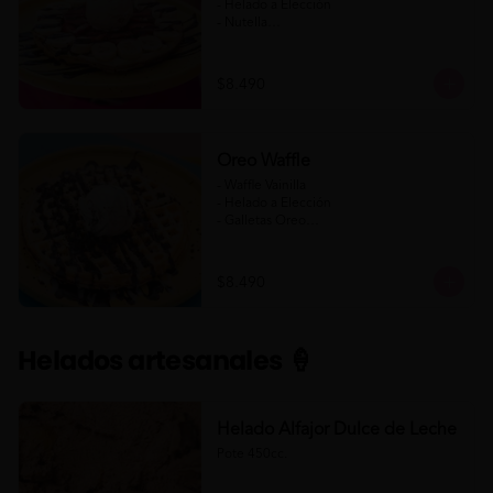
- Helado a Elección

- Nutella

- Salsa de Chocolate

- Banana

- Frutilla

$8.490
(Formato para llevar)
Oreo Waffle
- Waffle Vainilla

- Helado a Elección

- Galletas Oreo

- Salsa de Chocolate

- Salsa de Chocolate Blanco

$8.490
(Formato para llevar)
Helados artesanales 🍦
Helado Alfajor Dulce de Leche
Pote 450cc.