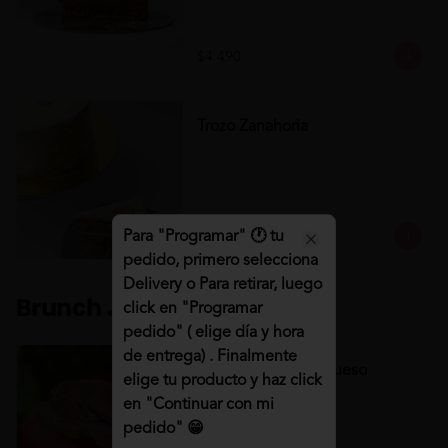
$4.490
Trozo Zanahoria
Para "Programar" 🕐 tu
$4.490
Close
pedido, primero selecciona
Delivery o Para retirar, luego
Brunch 🍳🥤
click en "Programar
pedido" ( elige día y hora
de entrega) . Finalmente
Croissant Jamón/Queso
elige tu producto y haz click
Croissant Jamón/Queso
en "Continuar con mi
pedido" 😁