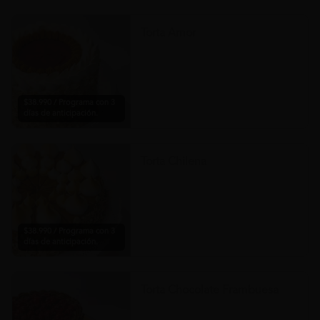
Torta Amor
$38.990 / Programa con 3
días de anticipación.
Torta Chilena
$38.990 / Programa con 3
días de anticipación.
Torta Chocolate Frambuesa