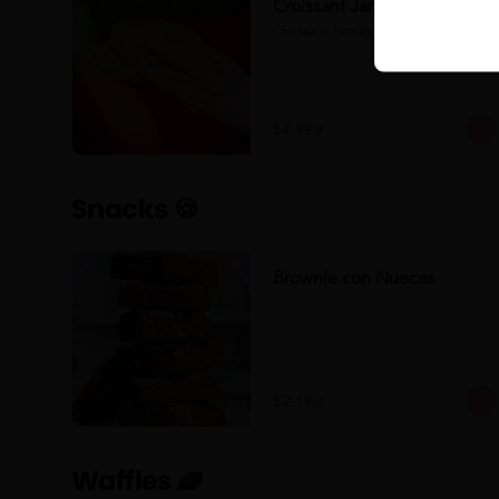
Croissant Jamón/Queso
Croissant Jamón/Queso
$4.990
Snacks 🍪
Brownie con Nueces
$2.190
Waffles 🧇