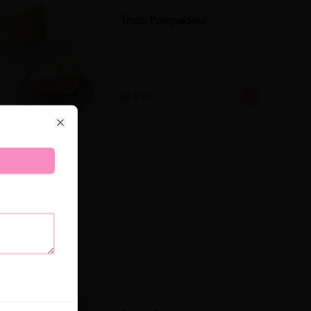
Trozo Pompadour
$4.990
Close
se