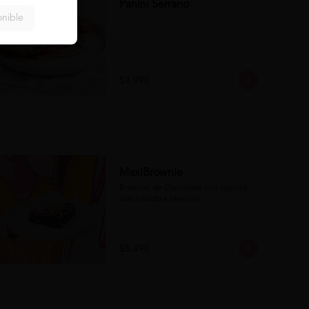
Panini Serrano
onible
$4.990
MaxiBrownie
Brownie de Chocolate con nueces 
más helado a elección.
$5.490