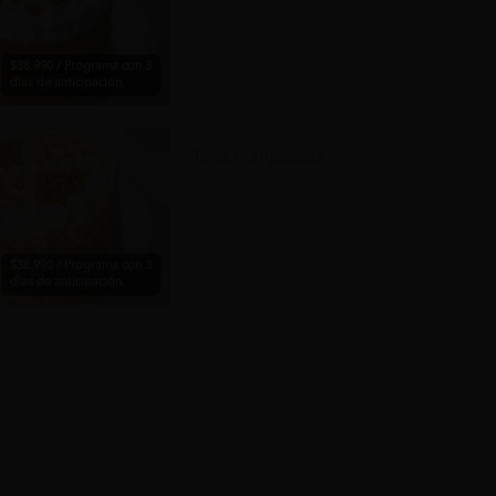
$38.990 / Programa con 3
días de anticipación.
Torta Pompadour
$38.990 / Programa con 3
días de anticipación.