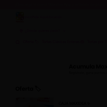
¡Descarga la nueva Maxidea App y entérate de promoc
Inicio
Pide Aquí
Ubicación
¿Dónde quieres pedir?
Oferta 🏷
Tortas Clásicas Enteras 🎂
Tortas por T
Acumula
Max
Regístrate, gana puntos 
Oferta 🏷
CAJA MAXIDEA ✨