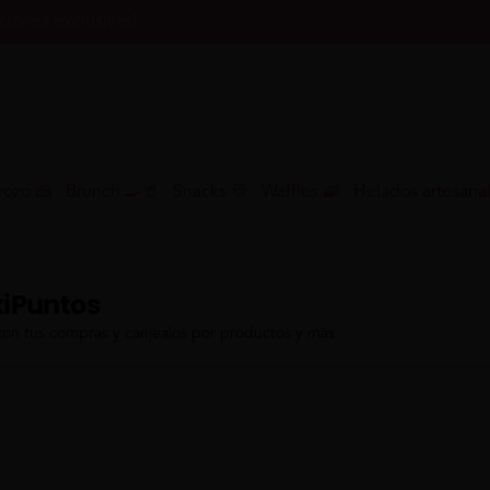
iones exclusivas!
rozo 🍰
Brunch 🍳🥤
Snacks 🍪
Waffles 🧇
Helados artesana
iPuntos
con tus compras y canjealos por productos y más