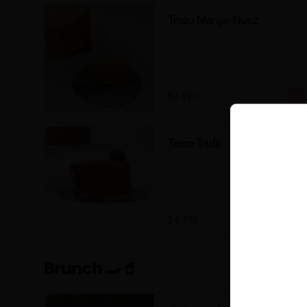
Trozo Manjar Nuez
$4.990
Trozo Trufa
$4.490
Brunch 🍳🥤