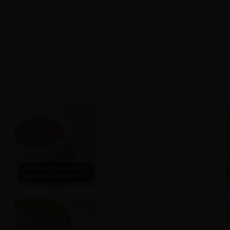
Torta Amor
$38.990 / Programa con 3
días de anticipación.
Torta Chocolate Manjar