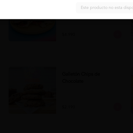
Panini Napolitano al Pesto
Comprar
Este producto no esta disp
Panini Napolitano al Pesto 

- Panini

- Pesto

- Tomate

- Queso

- Aceituna
$4.990
Galletón Chips de
Chocolate
$2.190