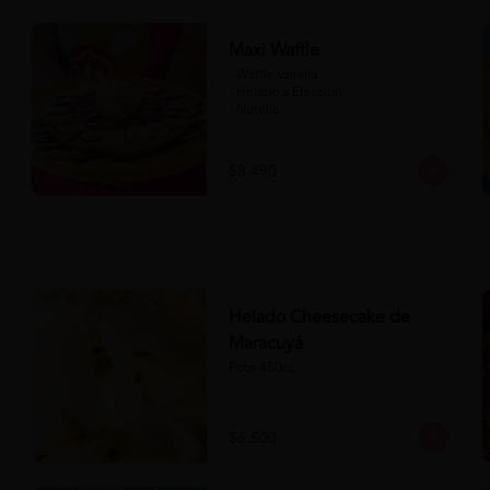
Maxi Waffle
- Waffle Vainilla

- Helado a Elección

- Nutella

- Salsa de Chocolate

- Banana

- Frutilla

$8.490
(Formato para llevar)
Helado Cheesecake de
Maracuyá
Pote 450cc.
$6.500