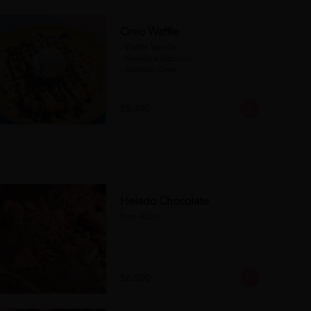
Oreo Waffle
- Waffle Vainilla

- Helado a Elección

- Galletas Oreo

- Salsa de Chocolate

- Salsa de Chocolate Blanco

$8.490
(Formato para llevar)
Helado Chocolate
Pote 450cc.
$6.500