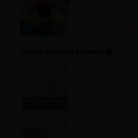
Elige tus 4 trozos favoritos ✨🍰
$15.990
Tortas Clásicas Enteras 🎂
Pie de Limón
$24.990 / Programa con 3
días de anticipación.
Torta Chocolate Frambuesa