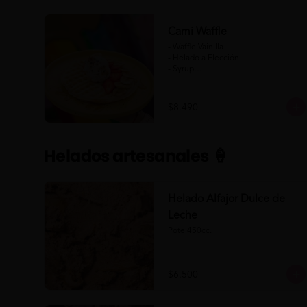
Cami Waffle
- Waffle Vainilla

- Helado a Elección

- Syrup

- Banana

- Frutilla

$8.490
(Formato para llevar)
Helados artesanales 🍦
Helado Alfajor Dulce de
Leche
Pote 450cc.
$6.500