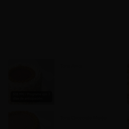
Torta Amor
$38.990 / Programa con 3
días de anticipación.
Torta Chocolate Manjar