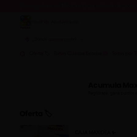
¡Descarga la nueva Maxidea App y entérate de promoc
Inicio
Pide Aquí
Ubicación
¿Dónde quieres pedir?
Oferta 🏷
Tortas Clásicas Enteras 🎂
Tortas por T
Acumula
Max
Regístrate, gana puntos 
Oferta 🏷
CAJA MAXIDEA ✨