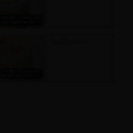
$38.990 / Programa con 3
días de anticipación.
Torta Pompadour
$38.990 / Programa con 3
días de anticipación.