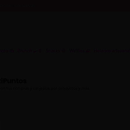
iones exclusivas!
rozo 🍰
Brunch 🍳🥤
Snacks 🍪
Waffles 🧇
Helados artesana
iPuntos
con tus compras y canjealos por productos y más