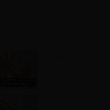
Torta Chilena
$38.990 / Programa con 3
días de anticipación.
Torta Cuatro Leches