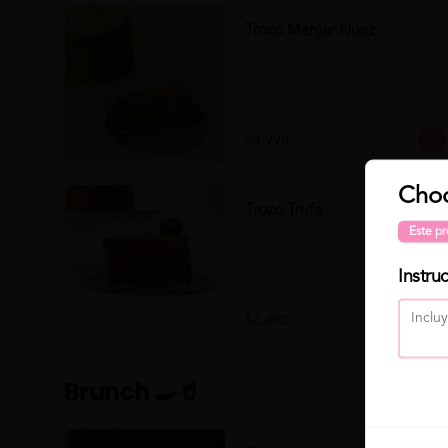
Trozo Manjar Nuez
$4.990
Cho
Trozo Trufa
Este pr
Instru
$4.490
Brunch 🍳🥤