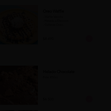
Oreo Waffle
- Waffle Vainilla

- Helado a Elección

- Galletas Oreo

- Salsa de Chocolate

- Salsa de Chocolate Blanco

$8.490
(Formato para llevar)
Helado Chocolate
Pote 450cc.
$6.500