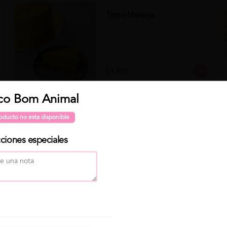
Trozo Naranja
$4.990
Para "Programar" 🕐 tu pedido, primero selecciona Delivery
co Bom Animal
Clo
Trozo Zanahoria
o Para retirar, luego click en "Programar pedido" ( elige día
oducto no esta disponible
y hora de entrega) . Finalmente elige tu producto y haz click
en "Continuar con mi pedido" 😁
cciones especiales
$4.490