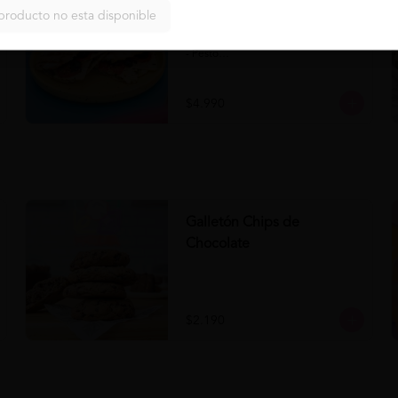
Panini Napolitano al Pesto
producto no esta disponible
Comprar
Panini Napolitano al Pesto 

- Panini

- Pesto

- Tomate

- Queso

- Aceituna
$4.990
Galletón Chips de
Chocolate
$2.190