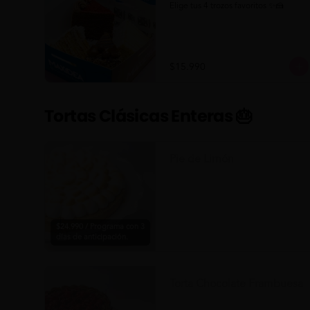
Elige tus 4 trozos favoritos ✨🍰
$15.990
Tortas Clásicas Enteras 🎂
Pie de Limón
$24.990 / Programa con 3
días de anticipación.
Torta Chocolate Frambuesa