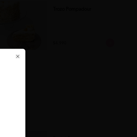
Trozo Pompadour
$4.990
Close
se