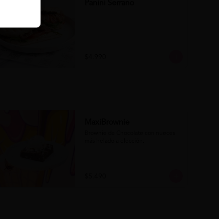
Panini Serrano
$4.990
MaxiBrownie
Brownie de Chocolate con nueces 
más helado a elección.
$5.490