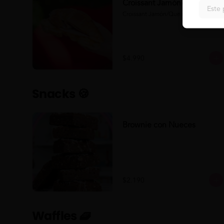
Croissant Jamón/Queso
Este 
Croissant Jamón/Queso
$4.990
Snacks 🍪
Brownie con Nueces
$2.190
Waffles 🧇