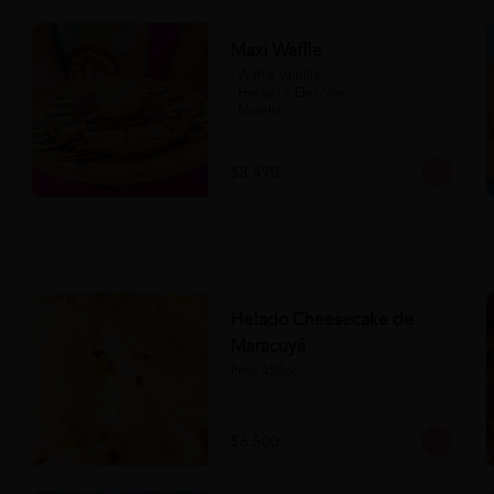
Maxi Waffle
- Waffle Vainilla

- Helado a Elección

- Nutella

- Salsa de Chocolate

- Banana

- Frutilla

$8.490
(Formato para llevar)
Helado Cheesecake de
Maracuyá
Pote 450cc.
$6.500