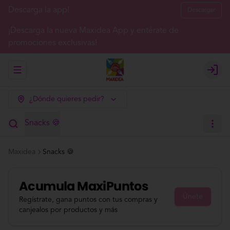
Descarga la app!
Descargar
¡Descarga la nueva Maxidea App y entérate de
promociones exclusivas!
Abrir menu de navegación
Login
¿Dónde quieres pedir?
Snacks 🍪
Maxidea
Snacks 🍪
Acumula
MaxiPuntos
Únete
Regístrate, gana puntos con tus compras y
canjealos por productos y más