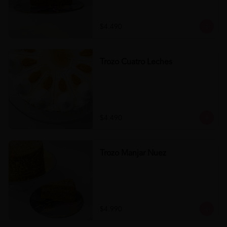
$4.490
Trozo Cuatro Leches
$4.490
Trozo Manjar Nuez
$4.990