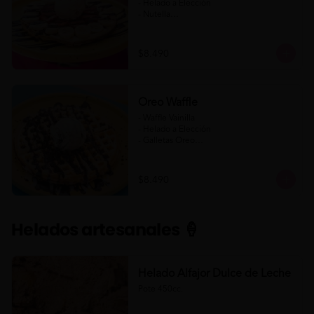
- Helado a Elección

- Nutella

- Salsa de Chocolate

- Banana

- Frutilla

$8.490
(Formato para llevar)
Oreo Waffle
- Waffle Vainilla

- Helado a Elección

- Galletas Oreo

- Salsa de Chocolate

- Salsa de Chocolate Blanco

$8.490
(Formato para llevar)
Helados artesanales 🍦
Helado Alfajor Dulce de Leche
Pote 450cc.