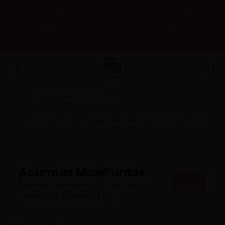
Descarga la app!
Descargar
¡Descarga la nueva Maxidea App y entérate de
promociones exclusivas!
Abrir menu de navegación
Login
¿Dónde quieres pedir?
h 🍳🥤
Snacks 🍪
Waffles 🧇
Helados artesanales 🍦
Acumula
MaxiPuntos
Únete
Regístrate, gana puntos con tus compras y
canjealos por productos y más