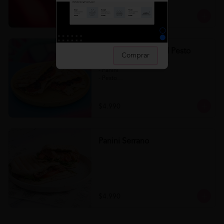
$4.990
Panini Napolitano al Pesto
Comprar
Panini Napolitano al Pesto 

- Panini

- Pesto

- Tomate

- Queso

- Aceituna
$4.990
Panini Serrano
$4.990