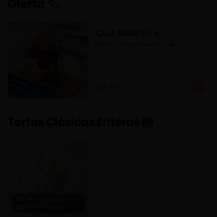
Oferta 🏷
CAJA MAXIDEA ✨
Elige tus 4 trozos favoritos ✨🍰
$15.990
Tortas Clásicas Enteras 🎂
Pie de Limón
$24.990 / Programa con 3
días de anticipación.