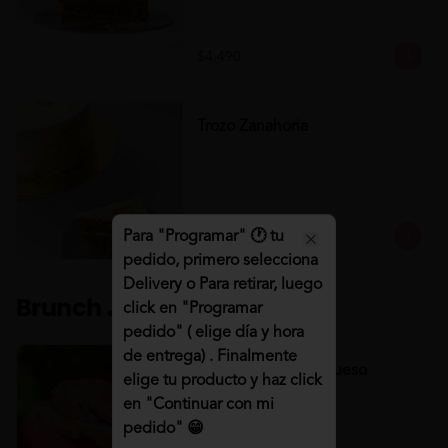
$4.490
Trozo Zanahoria
Para "Programar" 🕐 tu
$4.490
Close
pedido, primero selecciona
Delivery o Para retirar, luego
Brunch 🍳🥤
click en "Programar
pedido" ( elige día y hora
de entrega) . Finalmente
Croissant Jamón/Queso
elige tu producto y haz click
Croissant Jamón/Queso
en "Continuar con mi
pedido" 😁