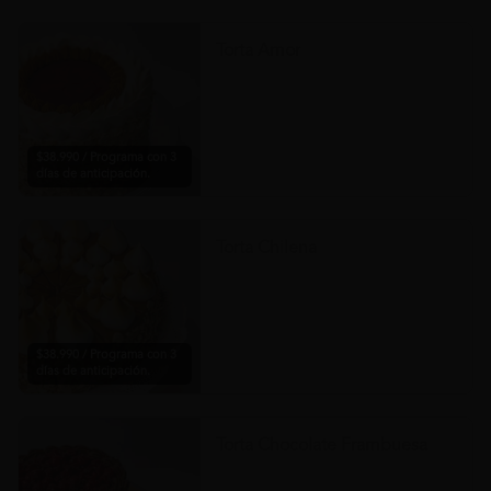
Torta Amor
$38.990 / Programa con 3
días de anticipación.
Torta Chilena
$38.990 / Programa con 3
días de anticipación.
Torta Chocolate Frambuesa