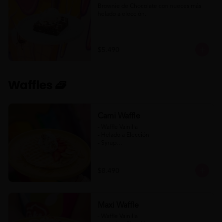
Brownie de Chocolate con nueces más 
helado a elección.
$5.490
Waffles 🧇
Cami Waffle
- Waffle Vainilla

- Helado a Elección

- Syrup

- Banana

- Frutilla

$8.490
(Formato para llevar)
Maxi Waffle
- Waffle Vainilla
