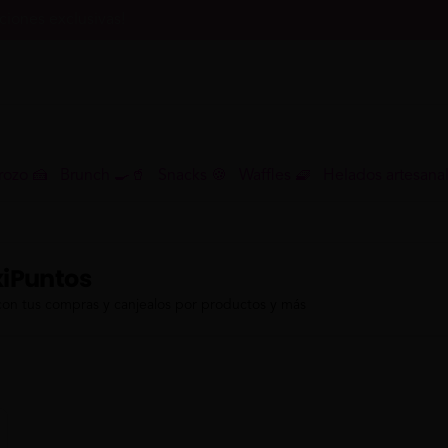
iones exclusivas!
rozo 🍰
Brunch 🍳🥤
Snacks 🍪
Waffles 🧇
Helados artesana
iPuntos
con tus compras y canjealos por productos y más