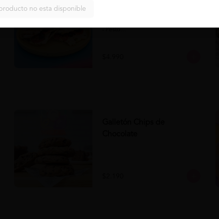
Panini Napolitano al Pesto
producto no esta disponible
Comprar
Panini Napolitano al Pesto 

- Panini

- Pesto

- Tomate

- Queso

- Aceituna
$4.990
Galletón Chips de
Chocolate
$2.190