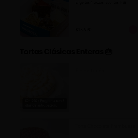
Elige tus 4 trozos favoritos ✨🍰
$15.990
Tortas Clásicas Enteras 🎂
Pie de Limón
$24.990 / Programa con 3
días de anticipación.
Torta Chocolate Frambuesa