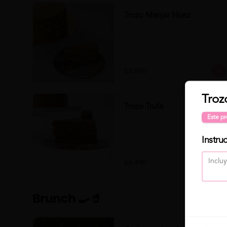
Trozo Manjar Nuez
$4.990
Troz
Trozo Trufa
Este pr
Instru
$4.490
Brunch 🍳🥤