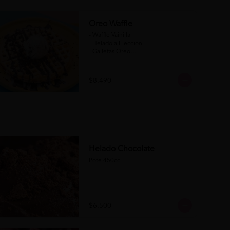
Oreo Waffle
- Waffle Vainilla

- Helado a Elección

- Galletas Oreo

- Salsa de Chocolate

- Salsa de Chocolate Blanco

$8.490
(Formato para llevar)
Helado Chocolate
Pote 450cc.
$6.500