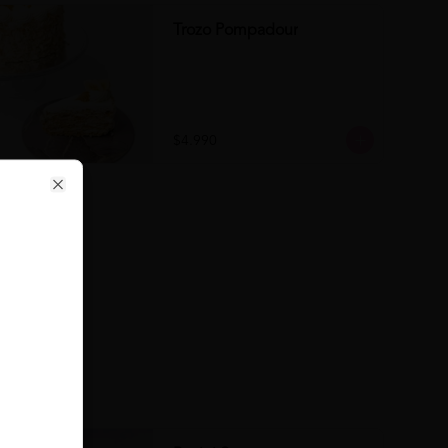
Trozo Pompadour
$4.990
Close
se