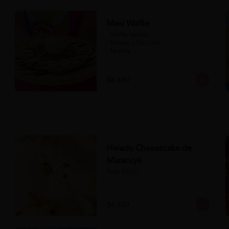
Maxi Waffle
- Waffle Vainilla

- Helado a Elección

- Nutella

- Salsa de Chocolate

- Banana

- Frutilla

$8.490
(Formato para llevar)
Helado Cheesecake de
Maracuyá
Pote 450cc.
$6.500