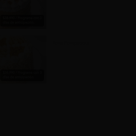
$38.990 / Programa con 3
días de anticipación.
Torta Pompadour
$38.990 / Programa con 3
días de anticipación.