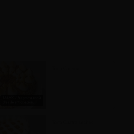
Torta Chilena
$38.990 / Programa con 3
días de anticipación.
Torta Cuatro Leches