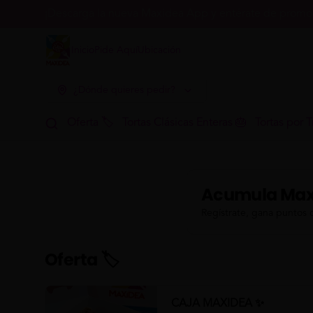
¡Descarga la nueva Maxidea App y entérate de promoc
Inicio
Pide Aquí
Ubicación
¿Dónde quieres pedir?
Oferta 🏷
Tortas Clásicas Enteras 🎂
Tortas por T
Acumula
Max
Regístrate, gana puntos 
Oferta 🏷
CAJA MAXIDEA ✨