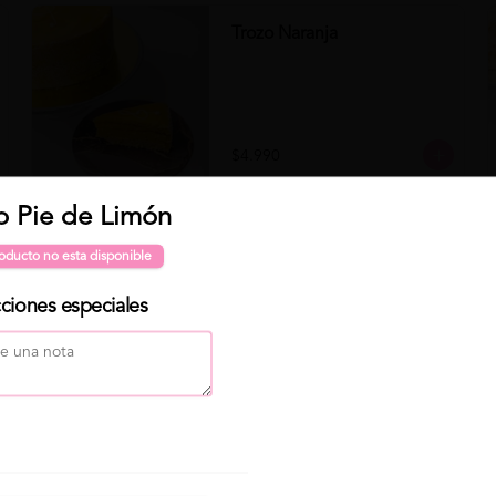
Trozo Naranja
$4.990
Para "Programar" 🕐 tu pedido, primero selecciona Delivery
o Pie de Limón
Clo
Trozo Zanahoria
o Para retirar, luego click en "Programar pedido" ( elige día
oducto no esta disponible
y hora de entrega) . Finalmente elige tu producto y haz click
en "Continuar con mi pedido" 😁
cciones especiales
$4.490