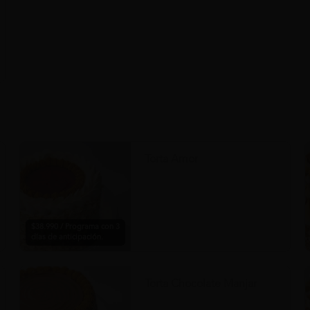
Torta Amor
$38.990 / Programa con 3
días de anticipación.
Torta Chocolate Manjar