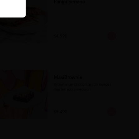
Panini Serrano
$4.990
MaxiBrownie
Brownie de Chocolate con nueces 
más helado a elección.
$5.490