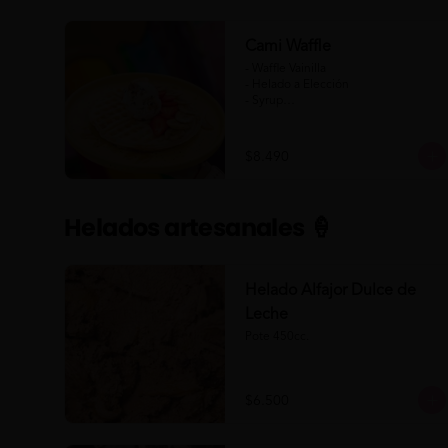
Cami Waffle
- Waffle Vainilla

- Helado a Elección

- Syrup

- Banana

- Frutilla

$8.490
(Formato para llevar)
Helados artesanales 🍦
Helado Alfajor Dulce de
Leche
Pote 450cc.
$6.500