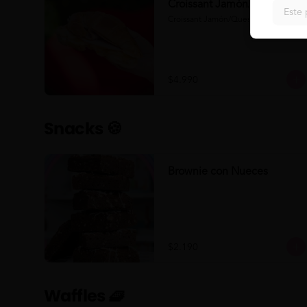
Croissant Jamón/Queso
Este 
Croissant Jamón/Queso
$4.990
Snacks 🍪
Brownie con Nueces
$2.190
Waffles 🧇